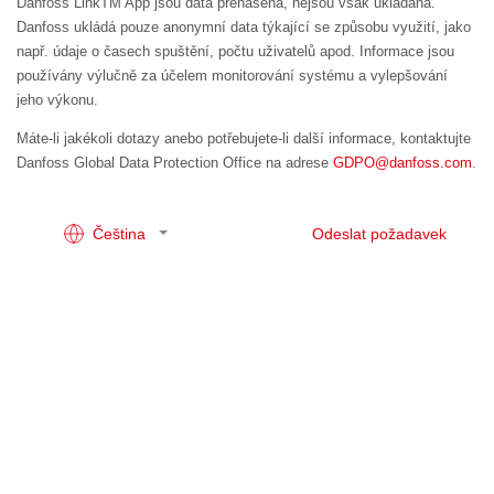
Danfoss LinkTM App jsou data přenášena, nejsou však ukládána.
Danfoss ukládá pouze anonymní data týkající se způsobu využití, jako
např. údaje o časech spuštění, počtu uživatelů apod. Informace jsou
používány výlučně za účelem monitorování systému a vylepšování
jeho výkonu.
Máte-li jakékoli dotazy anebo potřebujete-li další informace, kontaktujte
Danfoss Global Data Protection Office na adrese
GDPO@danfoss.com
.
Čeština
Odeslat požadavek