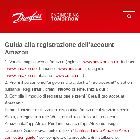
Guida alla registrazione dell'account
Amazon
1. Vai alla pagina web di Amazon (inglese -
www.amazon.co.uk
, tedesco
-
www.amazon.de
, francese -
www.amazon.fr
, spagnolo
-
www.amazon.es
, italiano -
www.amazon.it
):
2. Premi il pulsante nell'angolo in alto a destra "
Tuo account
" e sotto il
pulsante "
Registrati
", premi "
Nuovo cliente, Inizia qui
":
3. Compila il modulo di registrazione e premi "
Crea il tuo account
Amazon
":
Prima di iniziare a utilizzare il dispositivo Amazon e il servizio vocale
Alexa, collegalo alla rete Wi-Fi, quindi registralo sul tuo account
Amazon dall'app Alexa. Per farlo, scarica l'app Alexa ed esegui
l'accesso. Successivamente, utilizza "
Danfoss Link e Amazon Alexa
connection guide
" per completare la procedura di installazione.